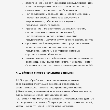
обеспечением обратной связи, консультированием
и сопровождением пользователей по вопросам,
связанным с деятельностью Оператора;
направлением уведомлений, информационных и
новостных сообщений о товарах, услугах,
мероприятиях, обновлениях, акциях и
предложениях Оператора;
проведением маркетинговых, аналитических,
статистических и иных исследований,
направленных на повышение качества
предоставляемых услуг и улучшение работы сайта;
организацией коммуникаций с представителями
юридических лиц и индивидуальных
предпринимателей, в интересах которых
осуществляется обращение;
иными законными действиями, направленными на
реализацию функций, полномочий и обязанностей
Оператора в соответствии с законодательством РФ.
4. Действия с персональными данными
4.1. В ходе обработки с персональными данными
совершаются следующие действия: сбор; запись;
систематизация; накопление; хранение; уточнение
(обновление, изменение); использование; обезличивание;
блокирование; удаление; уничтожение.
4.2. Третьи лица могут обрабатывать персональные данные
по поручению/от имени Оператора для достижения целей,
указанных в пункте 3.1 настоящего Согласия.