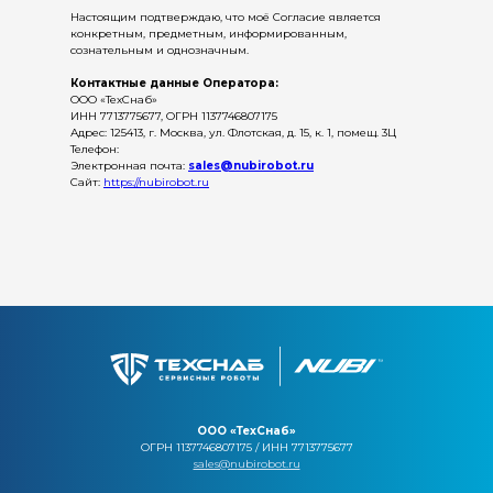
Настоящим подтверждаю, что моё Согласие является
конкретным, предметным, информированным,
сознательным и однозначным.
Контактные данные Оператора:
ООО «ТехСнаб»
ИНН 7713775677, ОГРН 1137746807175
Адрес: 125413, г. Москва, ул. Флотская, д. 15, к. 1, помещ. 3Ц
Телефон:
Электронная почта:
sales@nubirobot.ru
Сайт:
https://nubirobot.ru
ООО «ТехСнаб»
ОГРН 1137746807175 / ИНН 7713775677
sales@nubirobot.ru