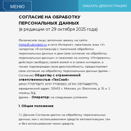
ЗАКАЗАТЬ ДЕМОНСТРАЦИЮ
МЕНЮ
СОГЛАСИЕ НА ОБРАБОТКУ
ПЕРСОНАЛЬНЫХ ДАННЫХ
(в редакции от 29 октября 2025 года)
Физическое лицо, заполнив заявку на сайте
https://nubirobot.ru
в сети Интернет, проставив знак «V»
напротив «Я согласен(а) с политикой обработки
персональных данных и даю свое согласие на обработку
персональных данных» и нажимая на кнопку «Отправить»,
действуя свободно, своей волей и в своем интересе, а
также подтверждая свою дееспособность, предоставляет
свое согласие на обработку персональных данных (далее –
Согласие)
Обществу с ограниченной
ответственностью «ТехСнаб»
(ИНН 7713775677, КПП 771301001, ОГРН 1137746807175,
юридический адрес: 125413, г. Москва, ул. Флотская, д. 15, к. 1,
помещ. 3Ц),
(далее –
Оператор
) на следующих условиях:
1. Общие положения
1.1. Данное Согласие дается на обработку персональных
данных, как с использованием средств автоматизации, так
и без использования таких средств.