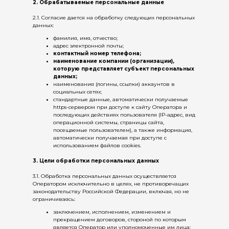
2. Обрабатываемые персональные данные
2.1. Согласие дается на обработку следующих персональных
данных:
фамилия, имя, отчество;
адрес электронной почты;
контактный номер телефона;
наименование компании (организации),
которую представляет субъект персональных
данных;
наименования (логины, ссылки) аккаунтов в
социальных сетях;
стандартные данные, автоматически получаемые
https-сервером при доступе к сайту Оператора и
последующих действиях пользователя (IP-адрес, вид
операционной системы, страницы сайта,
посещаемые пользователем), а также информация,
автоматически получаемая при доступе с
использованием файлов cookies.
3. Цели обработки персональных данных
3.1. Обработка персональных данных осуществляется
Оператором исключительно в целях, не противоречащих
законодательству Российской Федерации, включая, но не
ограничиваясь:
заключением, исполнением, изменением и
прекращением договоров, стороной по которым
является Оператор или уполномоченные им лица;